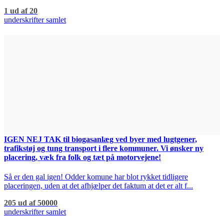
1 ud af 20
underskrifter samlet
IGEN NEJ TAK til biogasanlæg ved byer med lugtgener,
trafikstøj og tung transport i flere kommuner. Vi ønsker ny
placering, væk fra folk og tæt på motorvejene!
Så er den gal igen! Odder komune har blot rykket tidligere
placeringen, uden at det afhjælper det faktum at det er alt f...
205 ud af 50000
underskrifter samlet