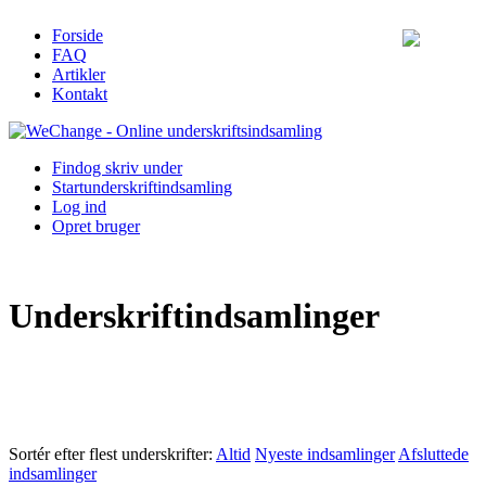
Forside
FAQ
Artikler
Kontakt
Find
og skriv under
Start
underskriftindsamling
Log ind
Opret bruger
Underskriftindsamlinger
Sortér efter flest underskrifter:
Altid
Nyeste indsamlinger
Afsluttede
indsamlinger