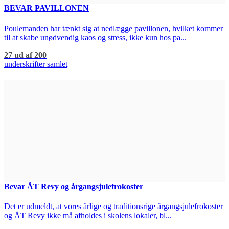
BEVAR PAVILLONEN
Poulemanden har tænkt sig at nedlægge pavillonen, hvilket kommer
til at skabe unødvendig kaos og stress, ikke kun hos pa...
27 ud af 200
underskrifter samlet
Bevar ÅT Revy og årgangsjulefrokoster
Det er udmeldt, at vores årlige og traditionsrige årgangsjulefrokoster
og ÅT Revy ikke må afholdes i skolens lokaler, bl...