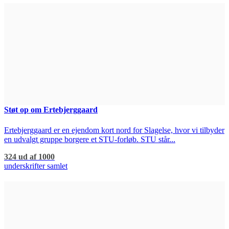
Støt op om Ertebjerggaard
Ertebjerggaard er en ejendom kort nord for Slagelse, hvor vi tilbyder
en udvalgt gruppe borgere et STU-forløb. STU står...
324 ud af 1000
underskrifter samlet