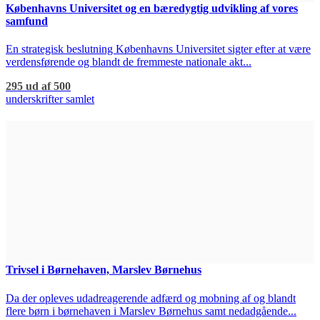
Københavns Universitet og en bæredygtig udvikling af vores
samfund
En strategisk beslutning Københavns Universitet sigter efter at være
verdensførende og blandt de fremmeste nationale akt...
295 ud af 500
underskrifter samlet
Trivsel i Børnehaven, Marslev Børnehus
Da der opleves udadreagerende adfærd og mobning af og blandt
flere børn i børnehaven i Marslev Børnehus samt nedadgående...