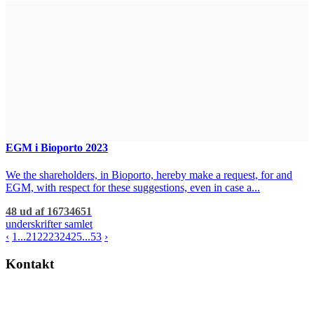
EGM i Bioporto 2023
We the shareholders, in Bioporto, hereby make a request, for and
EGM, with respect for these suggestions, even in case a...
48 ud af 16734651
underskrifter samlet
‹
1
...
21
22
23
24
25
...
53
›
Kontakt