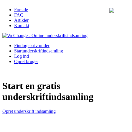
Forside
FAQ
Artikler
Kontakt
Find
og skriv under
Start
underskriftindsamling
Log ind
Opret bruger
Start en gratis
underskriftindsamling
Opret underskrift indsamling