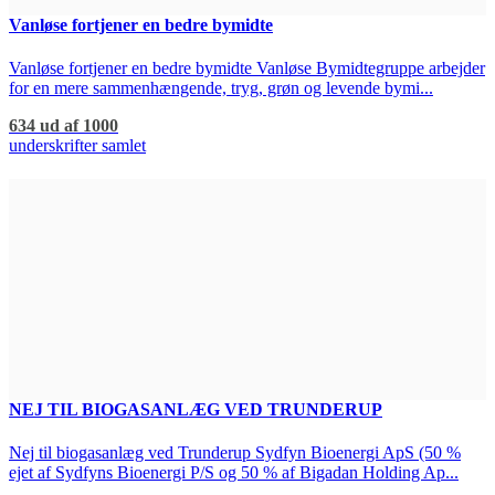
Vanløse fortjener en bedre bymidte
Vanløse fortjener en bedre bymidte Vanløse Bymidtegruppe arbejder
for en mere sammenhængende, tryg, grøn og levende bymi...
634 ud af 1000
underskrifter samlet
NEJ TIL BIOGASANLÆG VED TRUNDERUP
Nej til biogasanlæg ved Trunderup Sydfyn Bioenergi ApS (50 %
ejet af Sydfyns Bioenergi P/S og 50 % af Bigadan Holding Ap...