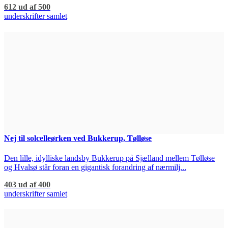
612 ud af 500
underskrifter samlet
Nej til solcelleørken ved Bukkerup, Tølløse
Den lille, idylliske landsby Bukkerup på Sjælland mellem Tølløse
og Hvalsø står foran en gigantisk forandring af nærmilj...
403 ud af 400
underskrifter samlet