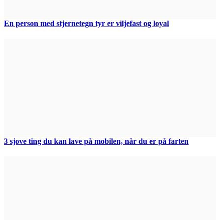
En person med stjernetegn tyr er viljefast og loyal
3 sjove ting du kan lave på mobilen, når du er på farten