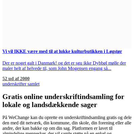
Vi vil IKKE være med til at lukke kulturbutikken i Løgstør
Der er noget galt i Danmark! og det er sgu ikke Dybbøl mølle der
maler helt af helvede til, som John Mogensen engang så...
52 ud af 2000
underskrifter samlet
Gratis online underskriftindsamling for
lokale og landsdækkende sager
På WeChange kan du oprette en underskriftindsamling gratis og dele
den med dit netværk, din kommune, din skole, din forening eller alle
andre, der kan bakke op om din sag. Platformen er lavet til
almindelige mennesker, der vil samle støtte på en enkel og