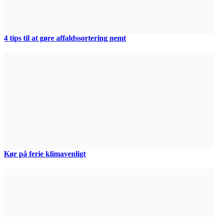
4 tips til at gøre affaldssortering nemt
Kør på ferie klimavenligt