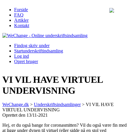
Forside
FAQ
Artikler
Kontakt
Find
og skriv under
Start
underskriftindsamling
Log ind
Opret bruger
VI VIL HAVE VIRTUEL
UNDERVISNING
WeChange.dk
>
Underskriftsindsamlinger
>
VI VIL HAVE
VIRTUEL UNDERVISNING
Oprettet den 13/11-2021
Hej, er du også bange for coronasmitten? Vil du også være fin med
at ligge under dynen til virtuel (eller sidde på en stol ved