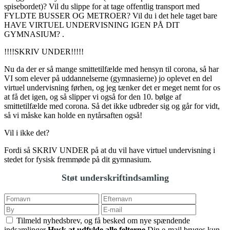
spisebordet)? Vil du slippe for at tage offentlig transport med
FYLDTE BUSSER OG METROER? Vil du i det hele taget bare
HAVE VIRTUEL UNDERVISNING IGEN PÅ DIT
GYMNASIUM? .
!!!!SKRIV UNDER!!!!!
Nu da der er så mange smittetilfælde med hensyn til corona, så har
VI som elever på uddannelserne (gymnasierne) jo oplevet en del
virtuel undervisning førhen, og jeg tænker det er meget nemt for os
at få det igen, og så slipper vi også for den 10. bølge af
smittetilfælde med corona. Så det ikke udbreder sig og går for vidt,
så vi måske kan holde en nytårsaften også!
Vil i ikke det?
Fordi så SKRIV UNDER på at du vil have virtuel undervisning i
stedet for fysisk fremmøde på dit gymnasium.
Støt underskriftindsamling
Tilmeld nyhedsbrev, og få besked om nye spændende
indsamlinger
Husk at udfylde alle felterne
Din e-mail bruges kun