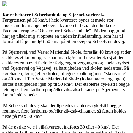
Kære beboere i Scheelsminde og Stjernekvarteret...
Fartgrænsen på 30 km/t, i hele kvarteret, synes at møde stor
modstand fra mange beboere i kvarteret - bl.a. i den lukkede
Facebookgruppe - "Os der bor i Scheelsminde". På den baggrund
har jeg tilladt mig at oprette en underskriftindsamling, som har til
formål at få genindført 50 km/t på Stjernevej og Scheelsmindevej.
På Stjernevej, ved Vester Mariendal Skole, foreslås 40 km/t og at der
etableres et fartbump, så snart man kører ind i kvarteret, og at der
etableres en hævet flade før fodgængerovergangen og i hele krydset
ved Stjernevej og Vegavej, så hastigheden ved skolen nedsættes. På
kørebanen, før og efter skolen, aftegnes skiltning med "skolezone"
og 40 km/t. Efter Vester Mariendal Skole (fodgængerovergangen)
sættes hastigheden igen op til 50 km/t. Der etableres cykelsti i begge
retninger, flere fartbump og/eller zik-zak-chikaner på Stjernevej, så
farten holdes nede.
På Scheelsmindevej skal der ligeledes etableres cykelsti i begge
retninger, flere fartbump og/eller zik-zak-chikaner, så farten holdes
nede på max 50 km/t.
På de øvrige veje i villakvarteret indføres 30 eller 40 km/t. Der
etableres fartbump og chikaner, hvor det vurderes nødvendigt og i