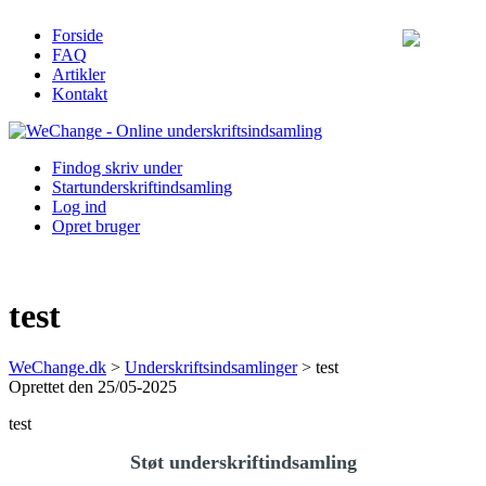
Forside
FAQ
Artikler
Kontakt
Find
og skriv under
Start
underskriftindsamling
Log ind
Opret bruger
test
WeChange.dk
>
Underskriftsindsamlinger
>
test
Oprettet den 25/05-2025
test
Støt underskriftindsamling