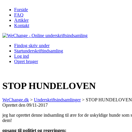
Forside
FAQ
Artikler
Kontakt
Find
og skriv under
Start
underskriftindsamling
Log ind
Opret bruger
STOP HUNDELOVEN
WeChange.dk
>
Underskriftsindsamlinger
>
STOP HUNDELOVEN
Oprettet den 09/11-2017
jeg har oprettet denne indsamling til ære for de uskyldige hunde som stå
dem!
opsang til politiet og regeringen: