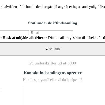
alvdelen af de hunde der har gået til angreb er højst sandsynligt blive
Støt underskriftindsamling
er
Husk at udfylde alle felterne
Din e-mail bruges kun til at bekræfte 
29 underskrifter ud af 5000
Kontakt indsamlingens opretter
Har du spørgsmål eller vil du hjælpe til?