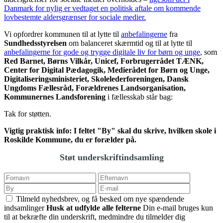
Danmark for nylig er vedtaget en politisk aftale om kommende
lovbestemte aldersgrænser for sociale medier.
Vi opfordrer kommunen til at lytte til
anbefalingerne
fra
Sundhedsstyrelsen
om balanceret skærmtid og til at lytte til
anbefalingerne for gode og trygge digitale liv for børn og unge
, som
Red Barnet, Børns Vilkår, Unicef, Forbrugerrådet TÆNK,
Center for Digital Pædagogik, Medierådet for Børn og Unge,
Digitaliseringsministeriet, Skolelederforeningen, Dansk
Ungdoms Fællesråd, Forældrenes Landsorganisation,
Kommunernes Landsforening
i fællesskab står bag:
Tak for støtten.
Vigtig praktisk info: I feltet "By" skal du skrive, hvilken skole i
Roskilde Kommune, du er forælder på.
Støt underskriftindsamling
Tilmeld nyhedsbrev, og få besked om nye spændende
indsamlinger
Husk at udfylde alle felterne
Din e-mail bruges kun
til at bekræfte din underskrift, medmindre du tilmelder dig