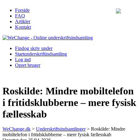
Forside
FAQ
Artikler
Kontakt
Find
og skriv under
Start
underskriftindsamling
Log ind
Opret bruger
Roskilde: Mindre mobiltelefon
i fritidsklubberne – mere fysisk
fællesskab
WeChange.dk
>
Underskriftsindsamlinger
>
Roskilde: Mindre
mobiltelefon i fritidsklubberne – mere fysisk fællesskab