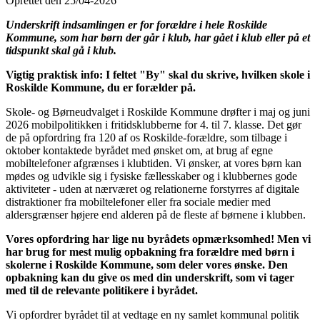
Oprettet den 25/04-2026
Underskrift indsamlingen er for forældre i hele Roskilde
Kommune, som har børn der går i klub, har gået i klub eller på et
tidspunkt skal gå i klub.
Vigtig praktisk info: I feltet "By" skal du skrive, hvilken skole i
Roskilde Kommune, du er forælder på.
Skole- og Børneudvalget i Roskilde Kommune drøfter i maj og juni
2026 mobilpolitikken i fritidsklubberne for 4. til 7. klasse. Det gør
de på opfordring fra 120 af os Roskilde-forældre, som tilbage i
oktober kontaktede byrådet med ønsket om, at brug af egne
mobiltelefoner afgrænses i klubtiden. Vi ønsker, at vores børn kan
mødes og udvikle sig i fysiske fællesskaber og i klubbernes gode
aktiviteter - uden at nærværet og relationerne forstyrres af digitale
distraktioner fra mobiltelefoner eller fra sociale medier med
aldersgrænser højere end alderen på de fleste af børnene i klubben.
Vores opfordring har lige nu byrådets opmærksomhed! Men vi
har brug for mest mulig opbakning fra forældre med børn i
skolerne i Roskilde Kommune, som deler vores ønske. Den
opbakning kan du give os med din underskrift, som vi tager
med til de relevante politikere i byrådet.
Vi opfordrer byrådet til at vedtage en ny samlet kommunal politik