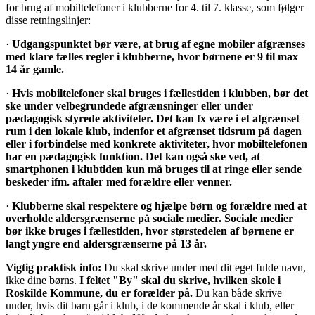
for brug af mobiltelefoner i klubberne for 4. til 7. klasse, som følger
disse retningslinjer:
·
Udgangspunktet bør være, at brug af egne mobiler afgrænses
med klare fælles regler i klubberne, hvor børnene er 9 til max
14 år gamle.
·
Hvis mobiltelefoner skal bruges i fællestiden i klubben, bør det
ske under velbegrundede afgrænsninger eller under
pædagogisk styrede aktiviteter. Det kan fx være i et afgrænset
rum i den lokale klub, indenfor et afgrænset tidsrum på dagen
eller i forbindelse med konkrete aktiviteter, hvor mobiltelefonen
har en pædagogisk funktion. Det kan også ske ved, at
smartphonen i klubtiden kun må bruges til at ringe eller sende
beskeder ifm. aftaler med forældre eller venner.
·
Klubberne skal respektere og hjælpe børn og forældre med at
overholde aldersgrænserne på sociale medier. Sociale medier
bør ikke bruges i fællestiden, hvor størstedelen af børnene er
langt yngre end aldersgrænserne på 13 år.
Vigtig praktisk info:
Du skal skrive under med dit eget fulde navn,
ikke dine børns.
I feltet "By" skal du skrive, hvilken skole i
Roskilde Kommune, du er forælder på.
Du kan både skrive
under, hvis dit barn går i klub, i de kommende år skal i klub, eller