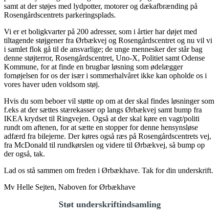
samt at der støjes med lydpotter, motorer og dækafbrænding på
Rosengårdscentrets parkeringsplads.
Vi er et boligkvarter på 200 adresser, som i årtier har døjet med
tiltagende støjgener fra Ørbækvej og Rosengårdscentret og nu vil vi
i samlet flok gå til de ansvarlige; de unge mennesker der står bag
denne støjterror, Rosengårdscentret, Uno-X, Politiet samt Odense
Kommune, for at finde en brugbar løsning som ødelægger
fornøjelsen for os der især i sommerhalvåret ikke kan opholde os i
vores haver uden voldsom støj.
Hvis du som beboer vil støtte op om at der skal findes løsninger som
f.eks at der sættes stærekasser op langs Ørbækvej samt bump fra
IKEA krydset til Ringvejen. Også at der skal køre en vagt/politi
rundt om aftenen, for at sætte en stopper for denne hensynsløse
adfærd fra bilejerne. Der køres også ræs på Rosengårdscentrets vej,
fra McDonald til rundkørslen og videre til Ørbækvej, så bump op
der også, tak.
Lad os stå sammen om freden i Ørbækhave. Tak for din underskrift.
Mv Helle Sejten, Naboven for Ørbækhave
Støt underskriftindsamling