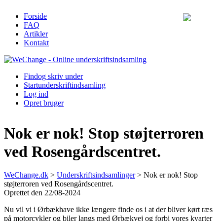
Forside
FAQ
Artikler
Kontakt
Find
og skriv under
Start
underskriftindsamling
Log ind
Opret bruger
Nok er nok! Stop støjterroren
ved Rosengårdscentret.
WeChange.dk
>
Underskriftsindsamlinger
>
Nok er nok! Stop
støjterroren ved Rosengårdscentret.
Oprettet den 22/08-2024
Nu vil vi i Ørbækhave ikke længere finde os i at der bliver kørt ræs
på motorcykler og biler langs med Ørbækvej og forbi vores kvarter