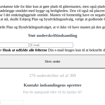
rskønne kile for ikke kun at gøre plads til gittermasten, men også plad
t og ødelægge området med hygge og herligheden. Den vil også stå plac
use I det omkringliggende område. Masten vil formentlig have en negativ
l at stå, skulle Esbjerg Plan og byudviklingsudvalg, vælge at godkende
ælle Plan og Byudviklingsudvalget, at vi ikke vil have masten på den gr
Støt underskriftindsamling
er
Husk at udfylde alle felterne
Din e-mail bruges kun til at bekræfte 
276 underskrifter ud af 300
Kontakt indsamlingens opretter
Har du spørgsmål eller vil du hjælpe til?