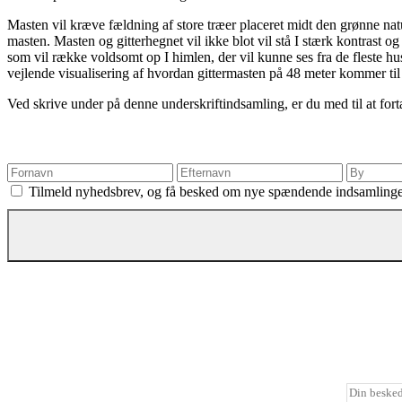
Masten vil kræve fældning af store træer placeret midt den grønne natu
masten. Masten og gitterhegnet vil ikke blot vil stå I stærk kontras
som vil række voldsomt op I himlen, der vil kunne ses fra de fleste h
vejlende visualisering af hvordan gittermasten på 48 meter kommer ti
Ved skrive under på denne underskriftindsamling, er du med til at fort
Tilmeld nyhedsbrev, og få besked om nye spændende indsamling