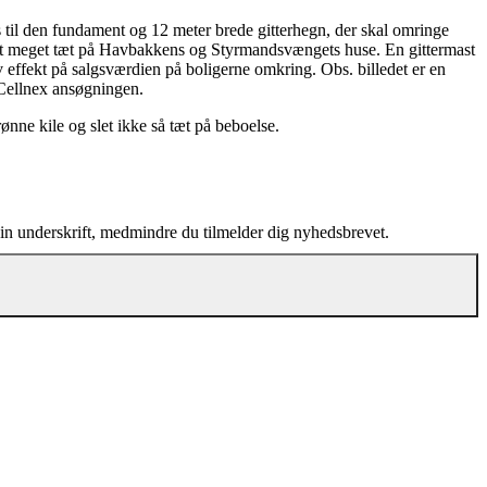
s til den fundament og 12 meter brede gitterhegn, der skal omringe
eret meget tæt på Havbakkens og Styrmandsvængets huse. En gittermast
 effekt på salgsværdien på boligerne omkring. Obs. billedet er en
 Cellnex ansøgningen.
ønne kile og slet ikke så tæt på beboelse.
din underskrift, medmindre du tilmelder dig nyhedsbrevet.