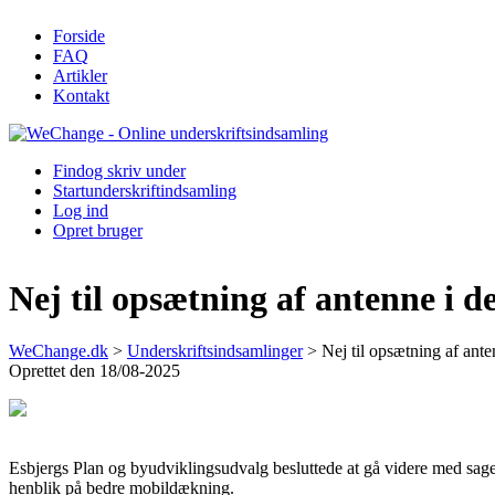
Forside
FAQ
Artikler
Kontakt
Find
og skriv under
Start
underskriftindsamling
Log ind
Opret bruger
Nej til opsætning af antenne i
WeChange.dk
>
Underskriftsindsamlinger
>
Nej til opsætning af an
Oprettet den 18/08-2025
Esbjergs Plan og byudviklingsudvalg besluttede at gå videre med sa
henblik på bedre mobildækning.