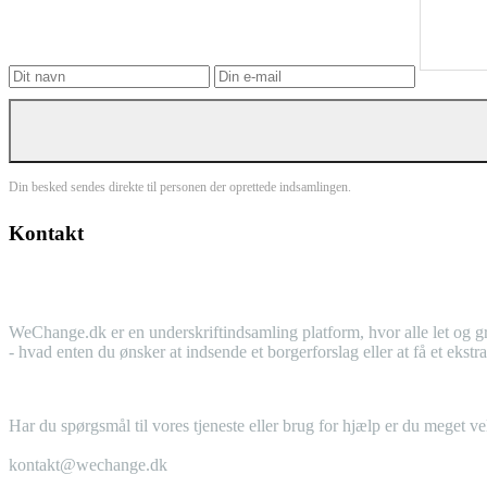
Din besked sendes direkte til personen der oprettede indsamlingen.
Kontakt
WeChange.dk er en underskriftindsamling platform, hvor alle let og gr
- hvad enten du ønsker at indsende et borgerforslag eller at få et eks
Har du spørgsmål til vores tjeneste eller brug for hjælp er du meget v
kontakt@wechange.dk