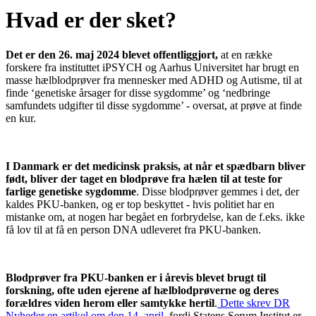
Hvad er der sket?
Det er den 26. maj 2024 blevet offentliggjort,
at en række
forskere fra instituttet iPSYCH og Aarhus Universitet har brugt en
masse hælblodprøver fra mennesker med ADHD og Autisme, til at
finde ‘genetiske årsager for disse sygdomme’ og ‘nedbringe
samfundets udgifter til disse sygdomme’ - oversat, at prøve at finde
en kur.
I Danmark er det medicinsk praksis, at når et spædbarn bliver
født, bliver der taget en blodprøve fra hælen til at teste for
farlige genetiske sygdomme
. Disse blodprøver gemmes i det, der
kaldes PKU-banken, og er top beskyttet - hvis politiet har en
mistanke om, at nogen har begået en forbrydelse, kan de f.eks. ikke
få lov til at få en person DNA udleveret fra PKU-banken.
Blodprøver fra PKU-banken er i årevis blevet brugt til
forskning, ofte uden ejerene af hælblodprøverne og deres
forældres viden herom eller samtykke hertil
.
Dette skrev DR
Nyheder en artikel om den 14. april
, fordi Statens Serum Institut er