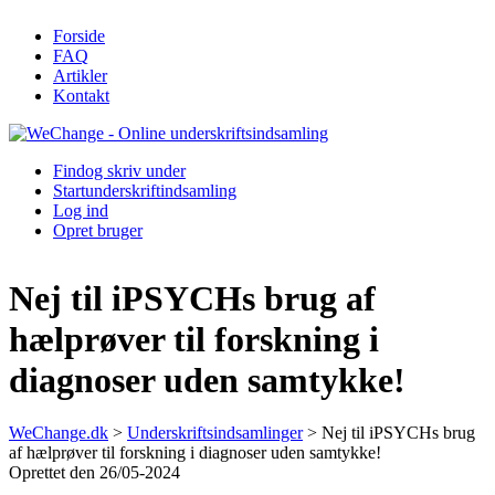
Forside
FAQ
Artikler
Kontakt
Find
og skriv under
Start
underskriftindsamling
Log ind
Opret bruger
Nej til iPSYCHs brug af
hælprøver til forskning i
diagnoser uden samtykke!
WeChange.dk
>
Underskriftsindsamlinger
>
Nej til iPSYCHs brug
af hælprøver til forskning i diagnoser uden samtykke!
Oprettet den 26/05-2024