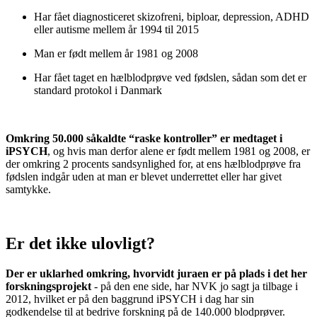
Har fået diagnosticeret skizofreni, biploar, depression, ADHD
eller autisme mellem år 1994 til 2015
Man er født mellem år 1981 og 2008
Har fået taget en hælblodprøve ved fødslen, sådan som det er
standard protokol i Danmark
Omkring 50.000 såkaldte “raske kontroller” er medtaget i
iPSYCH
, og hvis man derfor alene er født mellem 1981 og 2008, er
der omkring 2 procents sandsynlighed for, at ens hælblodprøve fra
fødslen indgår uden at man er blevet underrettet eller har givet
samtykke.
Er det ikke ulovligt?
Der er uklarhed omkring, hvorvidt juraen er på plads i det her
forskningsprojekt
- på den ene side, har NVK jo sagt ja tilbage i
2012, hvilket er på den baggrund iPSYCH i dag har sin
godkendelse til at bedrive forskning på de 140.000 blodprøver.