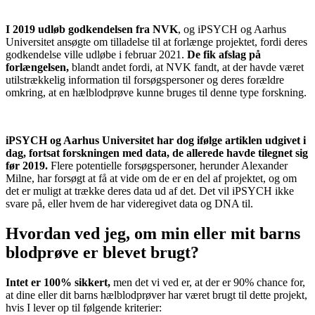
I 2019 udløb godkendelsen fra NVK
, og iPSYCH og Aarhus
Universitet ansøgte om tilladelse til at forlænge projektet, fordi deres
godkendelse ville udløbe i februar 2021.
De fik afslag på
forlængelsen,
blandt andet fordi, at NVK fandt, at der havde været
utilstrækkelig information til forsøgspersoner og deres forældre
omkring, at en hælblodprøve kunne bruges til denne type forskning.
iPSYCH og Aarhus Universitet har dog ifølge artiklen udgivet i
dag, fortsat forskningen med data, de allerede havde tilegnet sig
før 2019.
Flere potentielle forsøgspersoner, herunder Alexander
Milne, har forsøgt at få at vide om de er en del af projektet, og om
det er muligt at trække deres data ud af det. Det vil iPSYCH ikke
svare på, eller hvem de har videregivet data og DNA til.
Hvordan ved jeg, om min eller mit barns
blodprøve er blevet brugt?
Intet er 100% sikkert,
men det vi ved er, at der er 90% chance for,
at dine eller dit barns hælblodprøver har været brugt til dette projekt,
hvis I lever op til følgende kriterier: