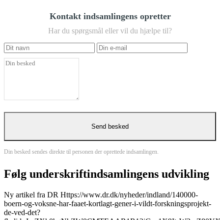
Kontakt indsamlingens opretter
Har du spørgsmål eller vil du hjælpe til?
Din besked sendes direkte til personen der oprettede indsamlingen.
Følg underskriftindsamlingens udvikling
Ny artikel fra DR
Https://www.dr.dk/nyheder/indland/140000-
boern-og-voksne-har-faaet-kortlagt-gener-i-vildt-forskningsprojekt-
de-ved-det?