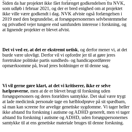
Siden da har projektet ikke fået forlænget godkendelsen fra NVK,
som udløb i februar 2021, og der er bred enighed om at projektet
ikke ville være godkendt i dag. NVK afviste også forlængelsen i
2019 med den begrundelse, at forsøgspersonernes selvbestemmelse
og privathed vejer tungere end samfundets interesse i forskning, og
at lignende projekter er blevet afvist.
Det vi ved er, at det er ekstremt uetisk
, og derfor mener vi, at det
burde være ulovligt. Derfor vil vi opfordre jer til at gøre jeres
foretrukne politiske partis sundheds- og handicapordførere
opmærksomme på, hvad jeres holdninger er til denne sag.
Vi vil gerne gøre klart, at det vi kritiserer, ikke er selve
hælprøverne
, men at de er blevet brugt til forskning uden
forsøgspersoners og deres forældres samtykke. Det skal være trygt
at lade medicinsk personale tage en hælblodprøve på sit spædbarn,
så man kan screene for arvelige genetiske sygdomme. Vi tager heller
ikke afstand fra forskning i autisme og ADHD generelt, men vi tager
afstand fra forskning i autisme og ADHD, uden forsøgspersonernes
samtykke til at ens genetiske materiale bruges til denne forskning.