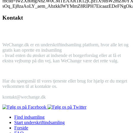
fbclid=IwZXh0bgNhZW0CMTEAAR1R12jCpz1X9ItsW2mZ80YX
sOq_Ej8zaAoLY_aem_AbzkkIWYMmZ8RIPH7EicaazEDeFNg
Kontakt
WeChange.dk er en underskriftindsamling platform, hvor alle let og
gratis kan oprette en indsamling
- hvad enten du ønsker at indsende et borgerforslag eller at få et
ekstra vejbump på din vej, kan WeChange være det rette valg.
Har du spørgsmål til vores tjeneste eller brug for hjælp er du meget
velkommen til at kontakte os.
kontakt@wechange.dk
Find indsamling
Start
underskriftindsamling
Forside