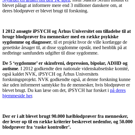
blevet pålagt at informere mere end 3 millioner danskere om, at
deres blodprøver er blevet brugt til forskning.
I 2012 ansøgte iPSYCH og Århus Universitet om tilladelse til at
bruge blodprøver fra mennesker med en række psykiske
sygdomme og diagnoser
, til et projekt hvor de ville kortlægge de
genetiske årsager til, at disse sygdomme opstår, med henblik på at
nedbringe samfundets udgifter til disse sygdomme.
De 5 ‘sygdomme’ er skizofreni, depression, bipolar, ADHD og
autisme
. I 2012 godkendte den nationale videnskabsetiske komité,
også kaldet NVK, iPSYCH og Århus Universitets
forskningsprojekt. NVK godkendte også, at denne forskning kunne
ske uden informeret samtykke fra de mennesker, hvis blodprøver er
blevet brugt. Du kan læse om det, iPSYCH har forsket i
på deres
hjemmeside her
.
Der er i alt blevet brugt 90.000 hælblodprøver fra mennesker,
der lever op til en række kriterier beskrevet nedenfor, og 50.000
blodprøver fra ‘raske kontroller’.