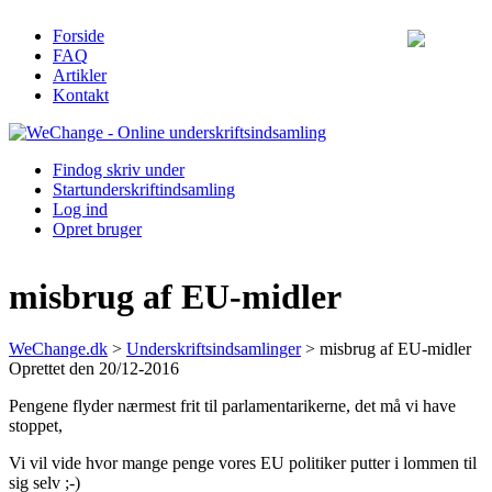
Forside
FAQ
Artikler
Kontakt
Find
og skriv under
Start
underskriftindsamling
Log ind
Opret bruger
misbrug af EU-midler
WeChange.dk
>
Underskriftsindsamlinger
>
misbrug af EU-midler
Oprettet den 20/12-2016
Pengene flyder nærmest frit til parlamentarikerne, det må vi have
stoppet,
Vi vil vide hvor mange penge vores EU politiker putter i lommen til
sig selv ;-)