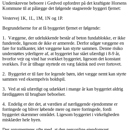
Underskrevne beboere i Gedved opfordrer på det kraftigste Horsens
Kommune til at pålægge det følgende stagnerede byggeri fjernet:
Vestervej 1K, 1L, 1M, 1N og 1P.
Begrundelserne for at få byggeriet fjernet er følgende:
1. Væggene, der udelukkende består af beton fundablokke, er ikke
funderede, ligesom de ikke er armerede. Derfor udgør væggene en
fare for trafikanter, idet væggene kan styrte sammen. Denne risiko
understøttes yderligere af, at byggeriet har stået ufærdigt i 8-9 år,
hvorfor vejr og vind har svækket byggeriet, ligesom det konstant
svækkes. For år tilbage styrtede en væg faktisk ned over fortovet.
2. Byggeriet er til fare for legende børn, idet vægge nemt kan styrte
sammen ved eksempelvis boldspil.
3. Ved at stå ufærdigt og udækket i mange år kan byggeriet aldrig
færdiggøres til brugbare beboelser.
4. Endelig er der det, at værdien af nærliggende ejendomme er
forringede og bliver løbende mere og mere forringede, fordi
byggeriet skæmmer området. Ligesom byggeriet i virkeligheden
misklæder hele byen.
Der argumenteres ofte med, at den personlige ejendomsret