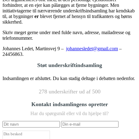
forhindrer, at en ejer kan pålægges at fjerne bygninger. Men
initiativtagerne til nærværende underskriftsindsamling har kendskab
til, at bygninger
er
blevet fjernet af hensyn til trafikanters og børns
sikkerhed.
Skriv meget gerne under med fulde navn, adresse, mailadresse og
telefonnummer.
Johannes Ledet, Martinsvej 9 –
johannesledet@gmail.com
–
24456863.
Støt underskriftindsamling
Indsamlingen er afsluttet. Du kan stadig deltage i debatten nedenfor.
278 underskrifter ud af 500
Kontakt indsamlingens opretter
Har du spørgsmål eller vil du hjælpe til?