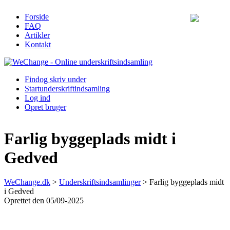
Forside
FAQ
Artikler
Kontakt
Find
og skriv under
Start
underskriftindsamling
Log ind
Opret bruger
Farlig byggeplads midt i
Gedved
WeChange.dk
>
Underskriftsindsamlinger
>
Farlig byggeplads midt
i Gedved
Oprettet den 05/09-2025