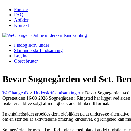
Forside
FAQ
Artikler
Kontakt
Find
og skriv under
Start
underskriftindsamling
Log ind
Opret bruger
Bevar Sognegården ved Sct. Ben
WeChange.dk
>
Underskriftsindsamlinger
>
Bevar Sognegården ved S
Oprettet den 16/03-2026
Sognegården i Ringsted har ligget ved siden
risikerer at blive solgt af menighedsrådet til ukendt formål.
I menighedsrådet arbejdes der i øjeblikket på at undersøge alternati
om en stor del af aktiviteterne omkring kirkelivet, og Ringsted kan mi
Sognegården bruges i dag i forbindelse med blandt andet gudstjenest