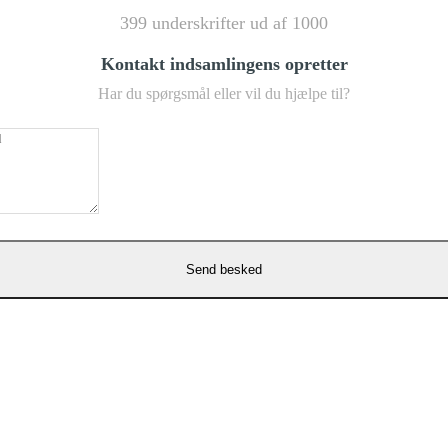
399 underskrifter ud af 1000
Kontakt indsamlingens opretter
Har du spørgsmål eller vil du hjælpe til?