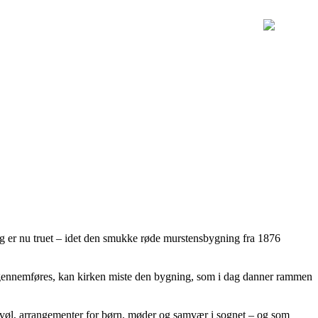
ng er nu truet – idet den smukke røde murstensbygning fra 1876
ne gennemføres, kan kirken miste den bygning, som i dag danner rammen
avøl, arrangementer for børn, møder og samvær i sognet – og som