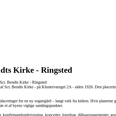
dts Kirke - Ringsted
ct. Bendts Kirke - Ringsted
 af Sct. Bendts Kirke - på Klostervænget 2A - siden 1926. Den placeri
ve placeringer for en ny sognegård – langt væk fra kirken. Hvis planer
ste et af byens vigtige samlingspunkter.
er, konfirmandundervisning, koncerter, foredrag, dåbsarrangementer, gr