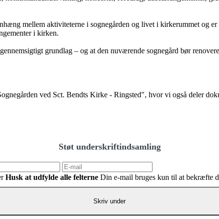
hæng mellem aktiviteterne i sognegården og livet i kirkerummet og er d
ngementer i kirken.
og gennemsigtigt grundlag – og at den nuværende sognegård bør renoveres
negården ved Sct. Bendts Kirke - Ringsted", hvor vi også deler doku
Støt underskriftindsamling
er
Husk at udfylde alle felterne
Din e-mail bruges kun til at bekræfte 