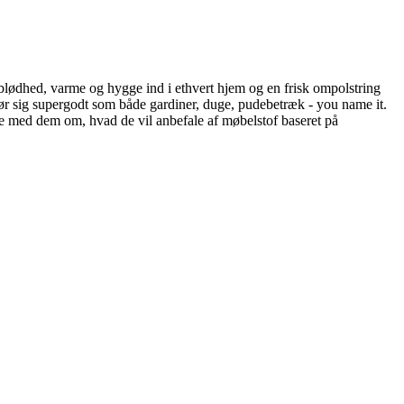
ber blødhed, varme og hygge ind i ethvert hjem og en frisk ompolstring
 gør sig supergodt som både gardiner, duge, pudebetræk - you name it.
 tale med dem om, hvad de vil anbefale af møbelstof baseret på