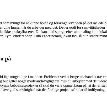
t som muligt for at kunne holde og forlænge levetiden på det malede om
 dine lunger når du arbejder med det. Det er godt for samvittigheden - 
t ikke er akrylbaseret. Du kan altid spørge efter øko maling i din lokal
fra Fyra Vindars shop. Hun køber nemlig lokalt ind, så hun støtter mind
om på
d lige tungen lige i munden. Problemet ved at bruge ubehandlet træ er, 
l og budgetter noget modstandsdygtigt træ hvis du arbejder med det uden
 brygge beboelsesprojekter så skal du være opmærksom på, at der er særlig
 have god samvittighed når det færdige projekt står klar til indflytning.