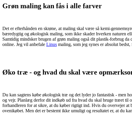
Grøn maling kan fås i alle farver
Det er efterhånden en skrøne, at maling skal være så kemi-gennemsyre
bæredygtig og økologisk maling, som ikke skader hverken naturen eller
Samtidig mindsker brugen af grøn maling også dit plastik-forbrug da de
online. Jeg vil anbefale
Linus
maling, som jeg synes er absolut bedst, 
Øko træ - og hvad du skal være opmærks
Du kan sagtens købe økologisk træ og det lyder jo fantastisk - men hol
og vejr. Planlæg derfor dit indkøb ud fra hvad du skal bruge træet ti
forhandleren for at sikre, at du køber rigtigt ind. Hvis du overvejer at
ovenikøbet. Men det er bestemt ikke umuligt og resultatet er, at du kan