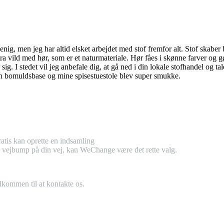
er enig, men jeg har altid elsket arbejdet med stof fremfor alt. Stof ska
stra vild med hør, som er et naturmateriale. Hør fåes i skønne farver og
 sig. I stedet vil jeg anbefale dig, at gå ned i din lokale stofhandel og
r en bomuldsbase og mine spisestuestole blev super smukke.
atis kan oprette en indsamling
tra vejbump på din vej, kan WeChange være det rette valg.
elkommen til at kontakte os.