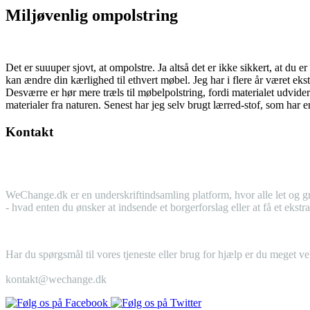
Miljøvenlig ompolstring
Det er suuuper sjovt, at ompolstre. Ja altså det er ikke sikkert, at du 
kan ændre din kærlighed til ethvert møbel. Jeg har i flere år været ek
Desværre er hør mere træls til møbelpolstring, fordi materialet udvider
materialer fra naturen. Senest har jeg selv brugt lærred-stof, som ha
Kontakt
WeChange.dk er en underskriftindsamling platform, hvor alle let og gr
- hvad enten du ønsker at indsende et borgerforslag eller at få et eks
Har du spørgsmål til vores tjeneste eller brug for hjælp er du meget v
kontakt@wechange.dk