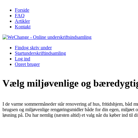
Forside
FAQ
Artikler
Kontakt
Find
og skriv under
Start
underskriftindsamling
Log ind
Opret bruger
Vælg miljøvenlige og bæredygti
I de varme sommermåneder står renovering af hus, fritidshjem, båd mm.
brugsen og miljøvenlige rengøringsmidler både for din egen, miljøet og
løsning på. Du har nemlig (næsten altid) et valg når du køber ind til di