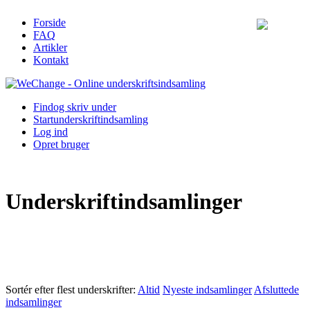
Forside
FAQ
Artikler
Kontakt
Find
og skriv under
Start
underskriftindsamling
Log ind
Opret bruger
Underskriftindsamlinger
Sortér efter flest underskrifter:
Altid
Nyeste indsamlinger
Afsluttede
indsamlinger