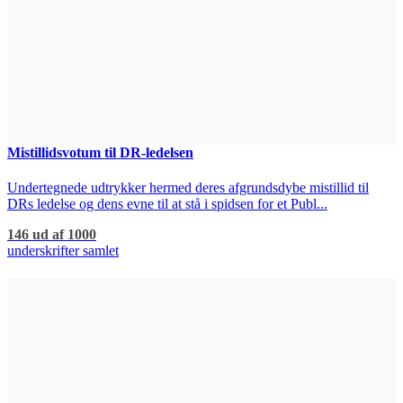
Mistillidsvotum til DR-ledelsen
Undertegnede udtrykker hermed deres afgrundsdybe mistillid til
DRs ledelse og dens evne til at stå i spidsen for et Publ...
146 ud af 1000
underskrifter samlet