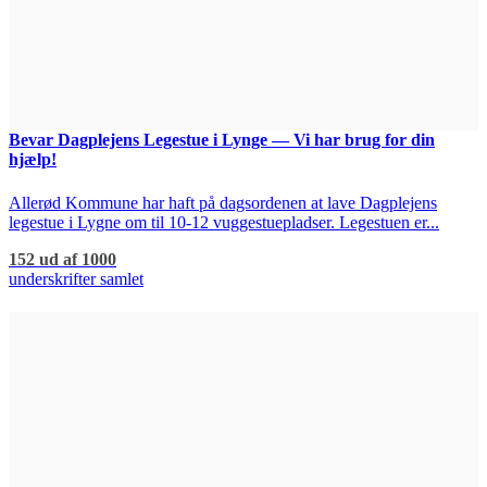
Bevar Dagplejens Legestue i Lynge — Vi har brug for din
hjælp!
Allerød Kommune har haft på dagsordenen at lave Dagplejens
legestue i Lygne om til 10-12 vuggestuepladser. Legestuen er...
152 ud af 1000
underskrifter samlet