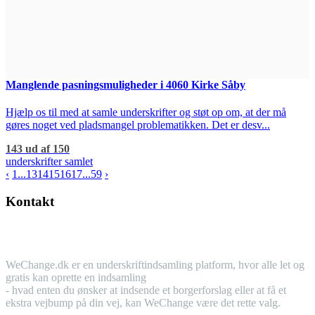
Manglende pasningsmuligheder i 4060 Kirke Såby
Hjælp os til med at samle underskrifter og støt op om, at der må
gøres noget ved pladsmangel problematikken. Det er desv...
143 ud af 150
underskrifter samlet
‹
1
...
13
14
15
16
17
...
59
›
Kontakt
WeChange.dk er en underskriftindsamling platform, hvor alle let og
gratis kan oprette en indsamling
- hvad enten du ønsker at indsende et borgerforslag eller at få et
ekstra vejbump på din vej, kan WeChange være det rette valg.